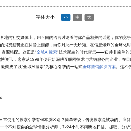
字体大小：
小
中
大
各地的社交媒体上，用不同的语言讨论着与你产品相关的话题；你的竞争
的消费趋势正在抖音上酝酿，而你对此一无所知。在信息爆炸的全球化时
资源错配。这正是“
全域AI搜索
”技术诞生的时代背景——它并非简单的
博资讯，这家从1998年便开始深耕互联网技术与营销服务的企业，在
凝聚成了以“全域AI搜索”为核心引擎的一站式
全球营销解决方案
。这不
达
我们日常使用的搜索引擎有何本质区别？简单来说，传统搜索是被动的、应
它像一个不知疲倦的全球情报分析师，7x24小时不间断地扫描、抓取、分