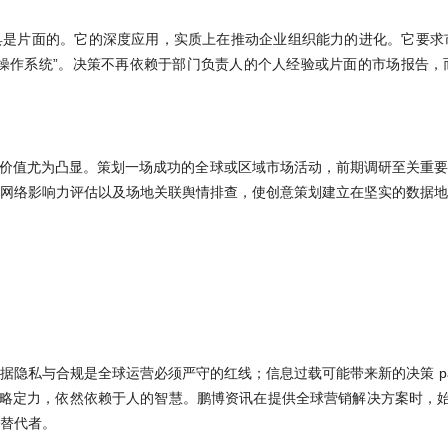
具是片面的。它的深度应用，实质上在推动企业组织能力的进化。它要求
操作系统”。决策不再依赖于部门负责人的个人经验或片面的市场报告，
的价值尤为凸显。策划一场成功的全球或区域市场活动，前期调研至关重
网络影响力评估以及场地关联舆情排查，使创意策划建立在坚实的数据地
隐私与合规是全球运营必须严守的红线；信息过载可能带来新的决策 paral
略定力，依然依赖于人的智慧。鹏博资讯在提供全球营销解决方案时，始终
替代者。