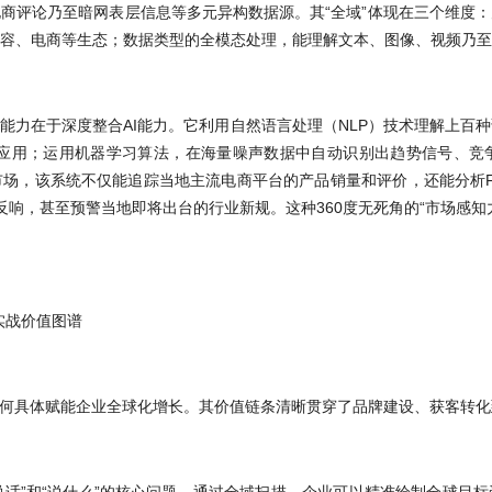
商评论乃至暗网表层信息等多元异构数据源。其“全域”体现在三个维度
容、电商等生态；数据类型的全模态处理，能理解文本、图像、视频乃至
心能力在于深度整合AI能力。它利用自然语言处理（NLP）技术理解上百
景应用；运用机器学习算法，在海量噪声数据中自动识别出趋势信号、竞
，该系统不仅能追踪当地主流电商平台的产品销量和评价，还能分析Fac
货视频反响，甚至预警当地即将出台的行业新规。这种360度无死角的“市场感知
的实战价值图谱
如何具体赋能企业全球化增长。其价值链条清晰贯穿了品牌建设、获客转