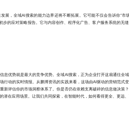
飞速发展，全域AI搜索的能力边界还将不断拓展。它可能不仅会告诉你“市
成初步的应对策略报告。它与内容创作、程序化广告、客户服务系统的无
信息优势就是最大的竞争优势。全域AI搜索，正为企业打开这扇通往全
场行动的实时情报。从鹏博资讯的实践来看，这场由AI驱动的营销范式
重新评估你的市场洞察体系了。你是否仍在依赖支离破碎的信息做决策？
业的潜在应用场景。让我们共同探索，在智能时代，如何看得更全、更远
更新日期：2026-01-08 |
返回
海与增长破局的全域智能引擎
下一篇：
企业运营推