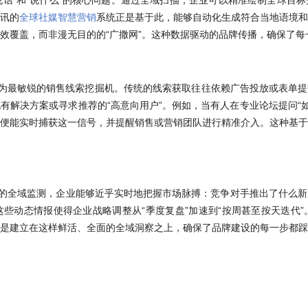
谁说话”和“说什么”的核心问题。通过全域扫描，企业可以精准绘制全球目
讯的
全球社媒智慧营销
系统正是基于此，能够自动化生成符合当地语境和
效覆盖，而非漫无目的的“广撒网”。这种数据驱动的品牌传播，确保了每
变身为最敏锐的销售线索挖掘机。传统的线索获取往往依赖广告投放或表单提
有解决方案或寻求推荐的“高意向用户”。例如，当有人在专业论坛提问“如
便能实时捕获这一信号，并提醒销售或营销团队进行精准介入。这种基于
续的全域监测，企业能够近乎实时地把握市场脉搏：竞争对手推出了什么
些动态情报使得企业战略调整从“季度复盘”加速到“按周甚至按天迭代
是建立在这样鲜活、全面的全域洞察之上，确保了品牌建设的每一步都踩